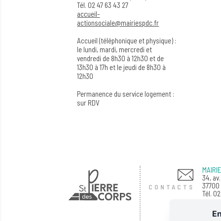
Tél. 02 47 63 43 27
accueil-
actionsociale@mairiespdc.fr
Accueil (téléphonique et physique) :
le lundi, mardi, mercredi et
vendredi de 8h30 à 12h30 et de
13h30 à 17h et le jeudi de 8h30 à
12h30
Permanence du service logement :
sur RDV
MAIRI
34, av
37700 
CONTACTS
Tél. 0
Horair
En
Du lun