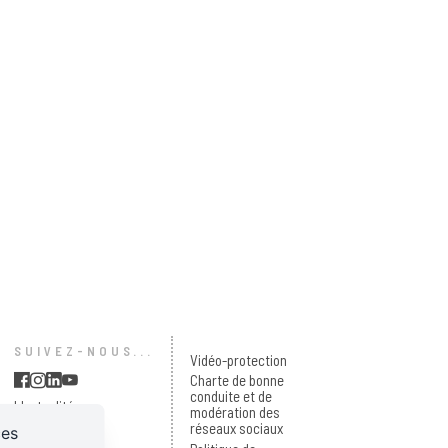
SUIVEZ-NOUS...
Vidéo-protection
Charte de bonne
conduite et de
L'actualité
modération des
en temps réel
réseaux sociaux
ces