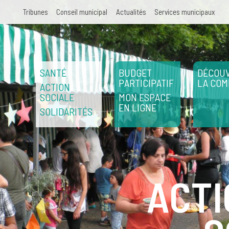
Aller au contenu principal
Tribunes
Conseil municipal
Actualités
Services municipaux
SANTÉ
BUDGET
DÉCOUV
PARTICIPATIF
LA CO
ACTION
SOCIALE
MON ESPACE
EN LIGNE
SOLIDARITÉS
ACTI