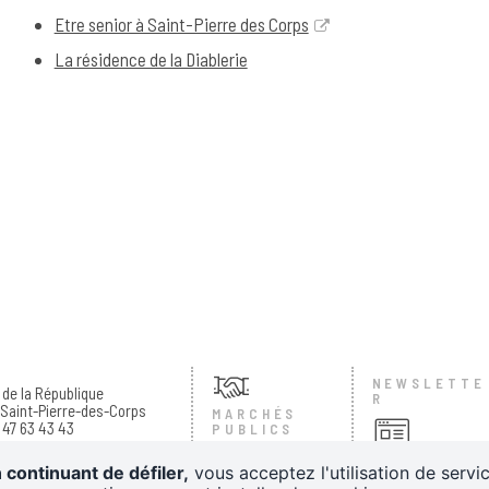
Etre senior à Saint-Pierre des Corps
La résidence de la Diablerie
E
NEWSLETTE
. de la République
R
Saint-Pierre-des-Corps
MARCHÉS
2 47 63 43 43
PUBLICS
Inscrivez-vous à
es d'ouverture :
 continuant de défiler,
vous acceptez l'utilisation de servi
notre newsletter
di au vendredi