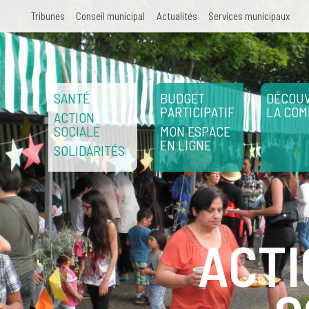
Aller au contenu principal
Tribunes
Conseil municipal
Actualités
Services municipaux
SANTÉ
BUDGET
DÉCOUV
PARTICIPATIF
LA CO
ACTION
SOCIALE
MON ESPACE
EN LIGNE
SOLIDARITÉS
ACTI