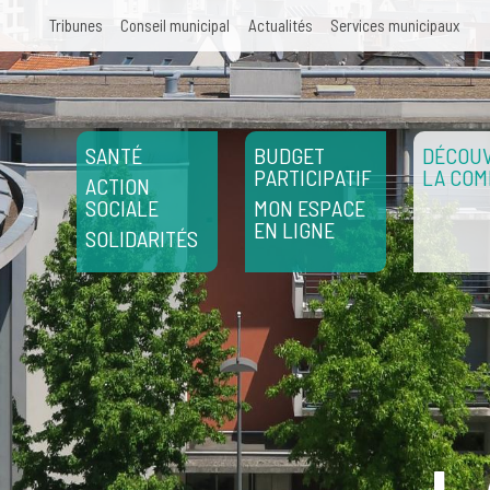
Aller au contenu principal
Tribunes
Conseil municipal
Actualités
Services municipaux
SANTÉ
BUDGET
DÉCOUV
PARTICIPATIF
LA CO
ACTION
SOCIALE
MON ESPACE
EN LIGNE
SOLIDARITÉS