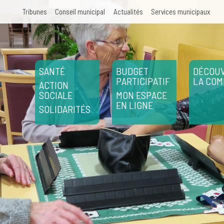
Aller au contenu principal
Tribunes
Conseil municipal
Actualités
Services municipaux
SANTÉ
BUDGET
DÉCOUV
PARTICIPATIF
LA CO
ACTION
SOCIALE
MON ESPACE
EN LIGNE
SOLIDARITÉS