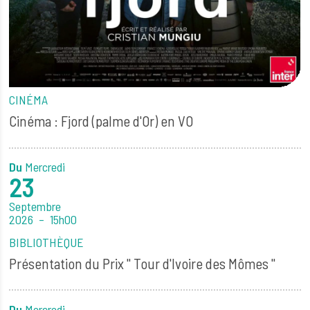
CINÉMA
Cinéma : Fjord (palme d'Or) en VO
Du
Mercredi
23
Septembre
2026
15h00
BIBLIOTHÈQUE
Présentation du Prix " Tour d'Ivoire des Mômes "
Du
Mercredi